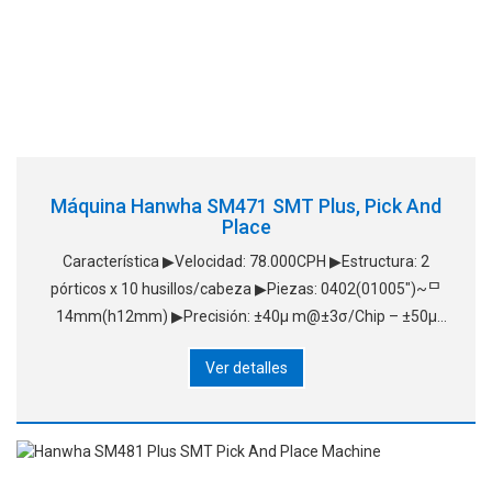
Máquina Hanwha SM471 SMT Plus, Pick And
Place
Característica ▶Velocidad: 78.000CPH ▶Estructura: 2
pórticos x 10 husillos/cabeza ▶Piezas: 0402(01005")~ᄆ
14mm(h12mm) ▶Precisión: ±40μ m@±3σ/Chip – ±50μ
m@±3σ/QFP ▶Tamaño de la PCB: L510xW4
Ver detalles