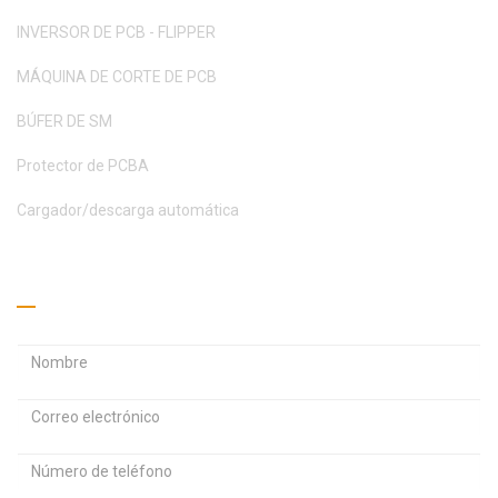
INVERSOR DE PCB - FLIPPER
MÁQUINA DE CORTE DE PCB
BÚFER DE SM
Protector de PCBA
Cargador/descarga automática
Pide un presupuesto
D
D
i
i
r
r
C
e
e
o
c
c
n
c
c
t
i
i
r