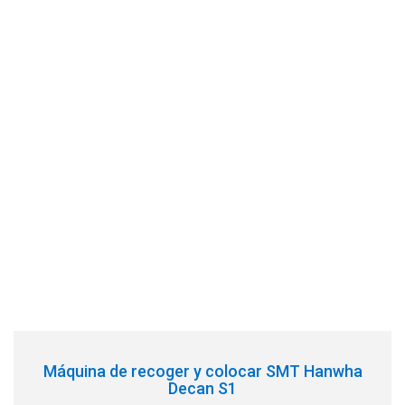
Máquina de recoger y colocar SMT Hanwha
Decan S1