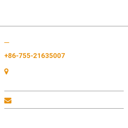
Llámanos
+86-755-21635007
Sala 405, Edificio A, Plaza Zhonggang, Bahía de Exposiciones,
nº 83, calle Zhanjing, Oficina del Subdistrito Fuhai, Distrito
Bao'an, Shenzhen, 518100, China.
sales@morequip.com
CONTACTA