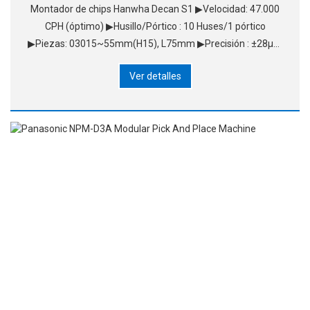
Montador de chips Hanwha Decan S1 ▶Velocidad: 47.000
CPH (óptimo) ▶Husillo/Pórtico : 10 Huses/1 pórtico
▶Piezas: 03015~55mm(H15), L75mm ▶Precisión : ±28μm
@ Cpk≥ 1.0/Chip &nb
Ver detalles