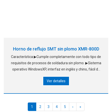
Horno de reflujo SMT sin plomo XMR-800D
Característica ▶Cumple completamente con todo tipo de
requisitos de procesos de soldadura sin plomo. ▶Sistema
operativo WindowsXP, interfaz en inglés y chino, fácil de
aprender a funcionar; Horno de aire estándar, sistema de
Ver detalles
aire caliente patentado, que utiliza aire caliente
1
2
3
4
5
›
»