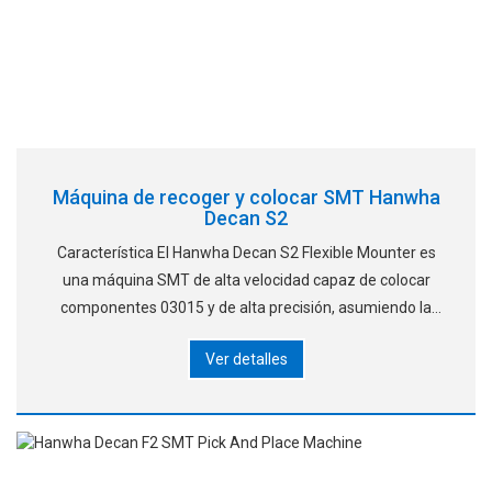
Máquina de recoger y colocar SMT Hanwha
Decan S2
Característica El Hanwha Decan S2 Flexible Mounter es
una máquina SMT de alta velocidad capaz de colocar
componentes 03015 y de alta precisión, asumiendo la
tarea de la exigente y siempre cambiante tecnología
Ver detalles
actual. Optimo Placemen