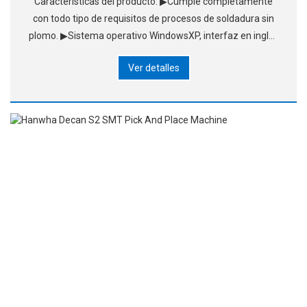
Características del producto: ▶Cumple completamente
con todo tipo de requisitos de procesos de soldadura sin
plomo. ▶Sistema operativo WindowsXP, interfaz en inglés
y chino, fácil de aprender a funcionar; Horno de aire
Ver detalles
estándar, sistema de aire caliente patentado, usi