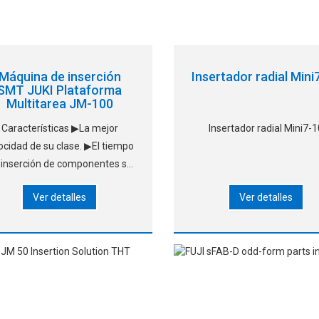
Máquina de inserción
Insertador radial Mini
SMT JUKI Plataforma
Multitarea JM-100
Características ▶La mejor
Insertador radial Mini7-
ocidad de su clase. ▶El tiempo
 inserción de componentes se
educe a 0,6 segundos para la
Ver detalles
Ver detalles
quilla de vacío y 0,8 segundos
a la boquilla de pinza. ▶Nueva
cabeza Takumi" con múltiples
alturas de reconocimiento
limentación por componentes