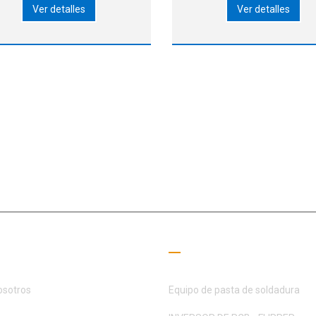
Ver detalles
Ver detalles
 cantidad de piezas discretas
tilizadas se ha reducido año
s año. Sin embargo, las piezas
iscretas siguen utilizándose
juntos
l campo SMT durante 15+ años, MOTEK se ha dedicado a satisfacer la
s de clientes y socios
ces útiles
Guía de lectura
osotros
Equipo de pasta de soldadura