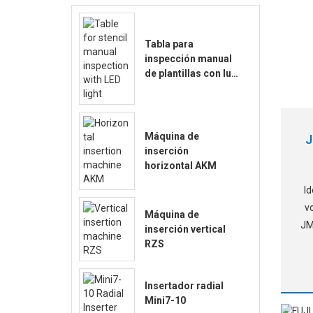
Tabla para
inspección manual
de plantillas con luz
LED
Máquina de
J
inserción
horizontal AKM
Id
volum
Máquina de
JM
inserción vertical
RZS
c
Insertador radial
Mini7-10