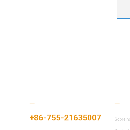
la
u
tra
d
Dedicado a
necesidade
Llámanos
Enla
+86-755-21635007
Sobre n