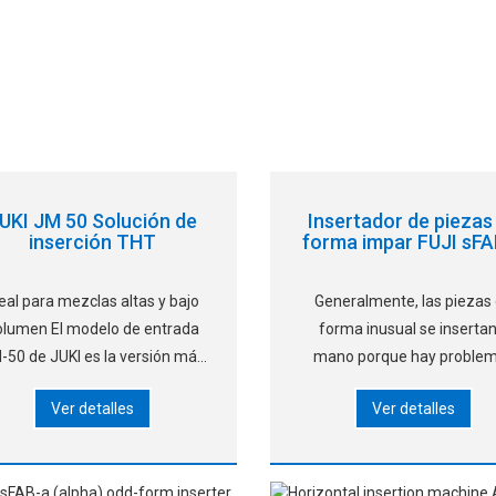
UKI JM 50 Solución de
Insertador de piezas
inserción THT
forma impar FUJI sF
eal para mezclas altas y bajo
Generalmente, las piezas
en El modelo de entrada
forma inusual se insertan
-50 de JUKI es la versión más
mano porque hay proble
económica de nuestras
sobre qué embalaje usar
Ver detalles
Ver detalles
máquinas THT. En cualquier
limitaciones en el tamaño d
aso, está repleto de grandes
pieza que se pueden mane
funciones. Nuevos
con máquinas SMT. Sin
alimentadores flexibles
embargo, existen problema