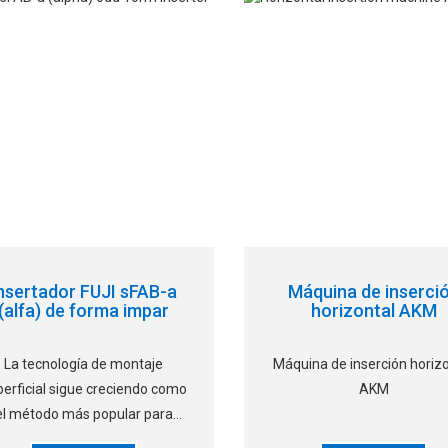
aumentan el rango de
los que la manía
omponentes a manipular en
nsertador FUJI sFAB-a
Máquina de inserci
(alfa) de forma impar
horizontal AKM
La tecnología de montaje
Máquina de inserción horiz
perficial sigue creciendo como
AKM
el método más popular para
samblar piezas electrónicas, y