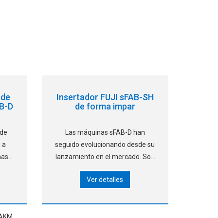
 de
Insertador FUJI sFAB-SH
AB-D
de forma impar
 de
Las máquinas sFAB-D han
 a
seguido evolucionando desde su
mas
lanzamiento en el mercado. Son
 y
capaces de insertar piezas en
Ver detalles
e la
varios paneles con una amplia
jar
gama de soporte en el embalaje
de piezas. Como modelo de
s en
entrada, las máquinas sFAB-SH