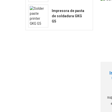
Impresora de pasta
c
de soldadura GKG
G5
I
su
en