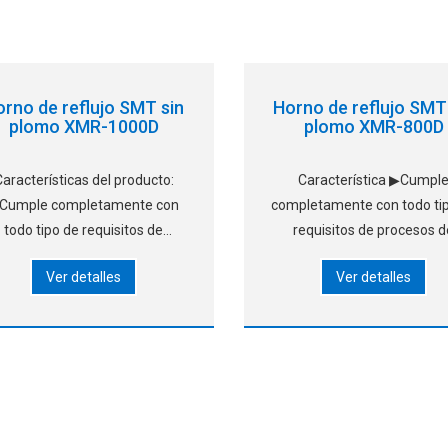
orno de reflujo SMT sin
Horno de reflujo SMT
plomo XMR-1000D
plomo XMR-800D
Características del producto:
Característica ▶Cumpl
Cumple completamente con
completamente con todo ti
todo tipo de requisitos de
requisitos de procesos 
cesos de soldadura sin plomo.
soldadura sin plomo. ▶Sis
Ver detalles
Ver detalles
istema operativo WindowsXP,
operativo WindowsXP, inte
erfaz en inglés y chino, fácil de
en inglés y chino, fácil d
render a funcionar; Horno de
aprender a funcionar; Horn
ire estándar, sistema de aire
aire estándar, sistema de 
caliente patentado, usi
caliente patentado, que uti
aire caliente