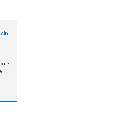
 sin
e
po de
de
tema
rfaz
e
o de
aire
liza