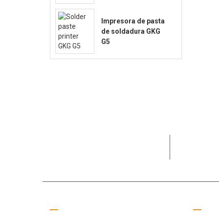
Impresora de pasta
de soldadura GKG
G5
Dedicado a
necesidade
Llámanos
Enla