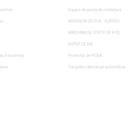
osotros
Equipo de pasta de soldadura
os
INVERSOR DE PCB - FLIPPER
MÁQUINA DE CORTE DE PCB
BÚFER DE SM
as frecuentes
Protector de PCBA
anos
Cargador/descarga automática
D. TODOS LOS DERECHOS RESERVADOS.