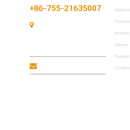
+86-755-21635007
Sobre n
Product
Sala 405, Edificio A, Plaza
Zhonggang, Bahía de Exposiciones,
Noticias
nº 83, calle Zhanjing, Oficina del
Subdistrito Fuhai, Distrito Bao'an,
Carrera
Shenzhen, 518100, China.
Pregunt
sales@morequip.com
Contáct
CONTACTA
COPYRIGHT © 2021 MOREL EQUIPMENTS CO., LIMITE