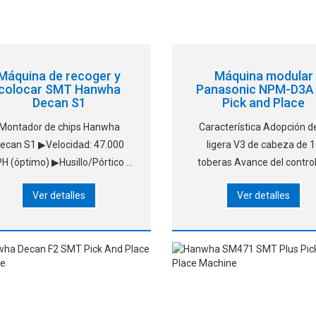
Máquina de recoger y
Máquina modular
colocar SMT Hanwha
Panasonic NPM-D3A
Decan S1
Pick and Place
Montador de chips Hanwha
Característica Adopción de
an S1 ▶Velocidad: 47.000
ligera V3 de cabeza de 
H (óptimo) ▶Husillo/Pórtico :
toberas Avance del contro
10 Huses/1 pórtico ▶Piezas:
movimiento de la unidad 
Ver detalles
Ver detalles
03015~55mm(H15), L75mm
transmisión principal Uso 
▶Precisión : ±28μm @ Cpk≥
nuevo algoritmo de operaci
1.0/Chip &nb
recogida