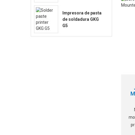
Impresora de pasta
de soldadura GKG
G5
M
mon
pr