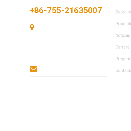
+86-755-21635007
Sobre n
Product
Sala 405, Edificio A, Plaza
Zhonggang, Bahía de Exposiciones,
Noticias
nº 83, calle Zhanjing, Oficina del
Subdistrito Fuhai, Distrito Bao'an,
Carrera
Shenzhen, 518100, China.
Pregunt
sales@morequip.com
Contáct
CONTACTA
COPYRIGHT © 2021 MOREL EQUIPMENTS CO., LIMITE