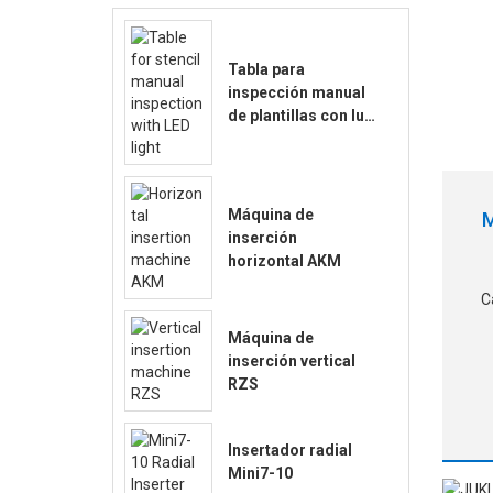
Tabla para
inspección manual
de plantillas con luz
LED
Máquina de
M
inserción
horizontal AKM
C
Máquina de
inserción vertical
p
RZS
con
Insertador radial
Mini7-10