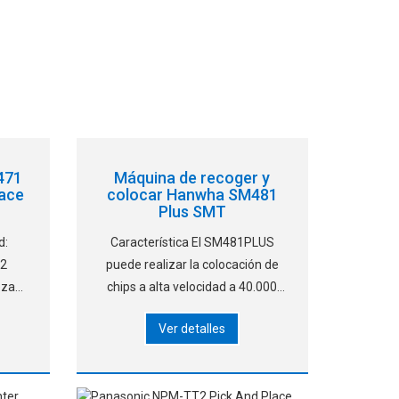
471
Máquina de recoger y
lace
colocar Hanwha SM481
Plus SMT
d:
Característica El SM481PLUS
 2
puede realizar la colocación de
eza
chips a alta velocidad a 40.000
~ᄆ
CPH y QFPs a uno cada 1,1
Ver detalles
n:
segundos, respectivamente
0μ
(cada uno a velocidad óptima)
 la
aplicando la tecnología de
reconocimiento en tiempo real