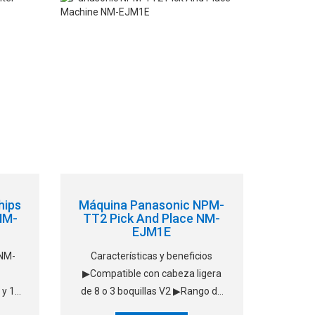
patentada por Hanwha, wh
hips
Máquina Panasonic NPM-
NM-
TT2 Pick And Place NM-
EJM1E
 NM-
Características y beneficios
▶Compatible con cabeza ligera
 y 16
de 8 o 3 boquillas V2 ▶Rango de
 la
piezas: (01005) del chip 0402 a