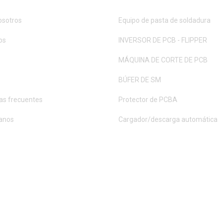
osotros
Equipo de pasta de soldadura
os
INVERSOR DE PCB - FLIPPER
MÁQUINA DE CORTE DE PCB
BÚFER DE SM
as frecuentes
Protector de PCBA
anos
Cargador/descarga automática
D. TODOS LOS DERECHOS RESERVADOS.