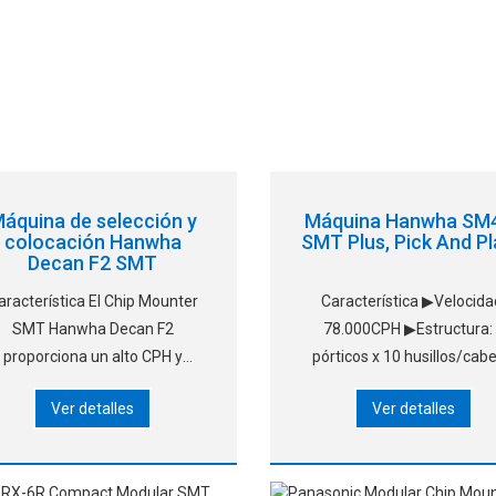
áquina de selección y
Máquina Hanwha SM
colocación Hanwha
SMT Plus, Pick And P
Decan F2 SMT
aracterística El Chip Mounter
Característica ▶Velocida
SMT Hanwha Decan F2
78.000CPH ▶Estructura:
proporciona un alto CPH y
pórticos x 10 husillos/cab
recisión en su clase, lo que lo
▶Piezas: 0402(01005")
Ver detalles
Ver detalles
vierte en la mejor opción para
14mm(h12mm) ▶Precisió
colocación flexible.
±40μ m@±3σ/Chip – ±5
m@±3σ/QFP ▶Tamaño de
PCB: L510xW4