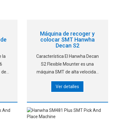
Máquina de recoger y
 de
colocar SMT Hanwha
Decan S2
 la
Característica El Hanwha Decan
16
S2 Flexible Mounter es una
l de
máquina SMT de alta velocidad
de
capaz de colocar componentes
Ver detalles
del
03015 y de alta precisión,
ón de
asumiendo la tarea de la
exigente y siempre cambiante
tecnología actual. Optimo
Placemen