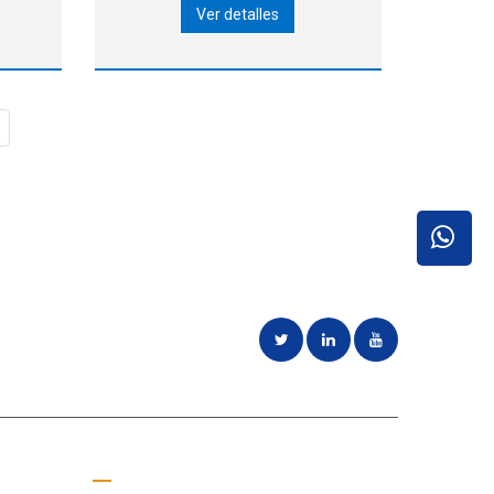
Ver detalles
xima:
un rango de componentes de
CB
20L x 90W x 28T a BGA hasta 80
MM.
x 80 componentes ▶Procesa
ras
hasta 40 bandejas y 26 cintas
m de
fijas y
s
Pide un presupuesto