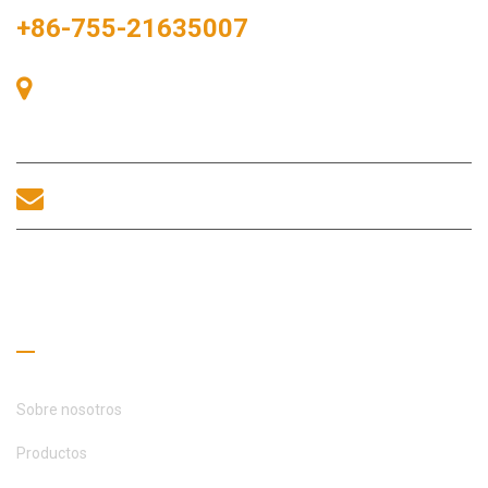
+86-755-21635007
Sala 405, Edificio A, Plaza Zhonggang, Bahía de Exposiciones,
nº 83, calle Zhanjing, Oficina del Subdistrito Fuhai, Distrito
Bao'an, Shenzhen, 518100, China.
sales@morequip.com
CONTACTA
Enlaces útiles
Sobre nosotros
Productos