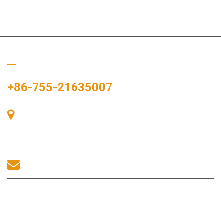
Llámanos
+86-755-21635007
Sala 405, Edificio A, Plaza Zhonggang, Bahía de Exposiciones,
nº 83, calle Zhanjing, Oficina del Subdistrito Fuhai, Distrito
Bao'an, Shenzhen, 518100, China.
sales@morequip.com
CONTACTA