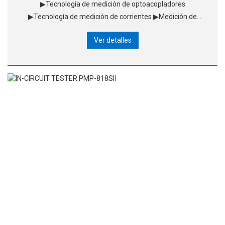
▶Tecnología de medición de optoacopladores
▶Tecnología de medición de corrientes ▶Medición de
múltiples puntos ▶Punto de separación isoeléctrico
Ver detalles
automáticamente ▶Detección de alta tensión y d