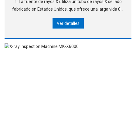
1. La fuente de rayos X utiliza un tubo de rayos X sellado
fabricado en Estados Unidos, que ofrece una larga vida útil
y no requiere mantenimiento. 2. Un detector de pantalla
Ver detalles
plana de ultra alta definición de 17 pulgadas