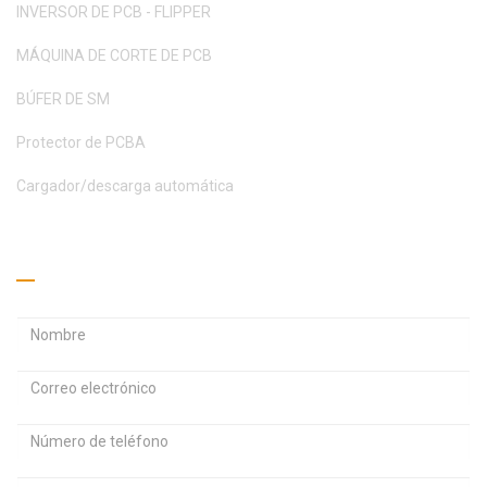
INVERSOR DE PCB - FLIPPER
MÁQUINA DE CORTE DE PCB
BÚFER DE SM
Protector de PCBA
Cargador/descarga automática
Pide un presupuesto
D
D
i
i
r
r
C
e
e
o
c
c
n
c
c
t
i
i
r
ó
ó
M