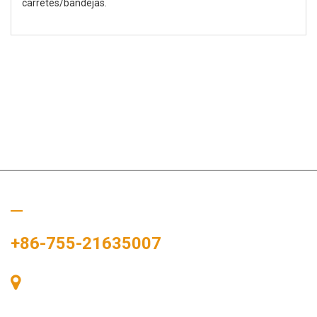
carretes/bandejas.
Llámanos
+86-755-21635007
Sala 405, Edificio A, Plaza Zhonggang, Bahía de Exposiciones,
nº 83, calle Zhanjing, Oficina del Subdistrito Fuhai, Distrito
Bao'an, Shenzhen, 518100, China.