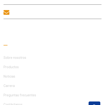
sales@morequip.com
CONTACTA
Enlaces útiles
Sobre nosotros
Productos
Noticias
Carrera
Preguntas frecuentes
Contáctanos