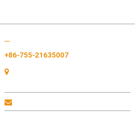
Llámanos
+86-755-21635007
Sala 405, Edificio A, Plaza Zhonggang, Bahía de Exposiciones,
nº 83, calle Zhanjing, Oficina del Subdistrito Fuhai, Distrito
Bao'an, Shenzhen, 518100, China.
sales@morequip.com
CONTACTA