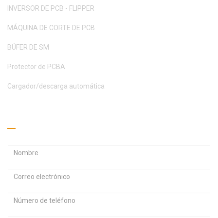
INVERSOR DE PCB - FLIPPER
MÁQUINA DE CORTE DE PCB
BÚFER DE SM
Protector de PCBA
Cargador/descarga automática
Pide un presupuesto
D
D
i
i
r
r
C
e
e
o
c
c
n
c
c
t
i
i
r
ó
ó