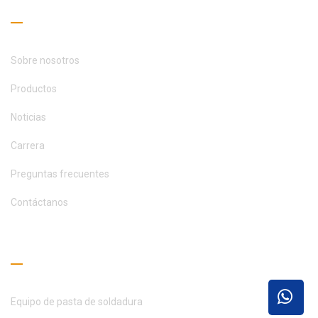
Enlaces útiles
Sobre nosotros
Productos
Noticias
Carrera
Preguntas frecuentes
Contáctanos
Guía de lectura
Equipo de pasta de soldadura