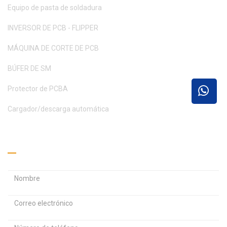
Equipo de pasta de soldadura
INVERSOR DE PCB - FLIPPER
MÁQUINA DE CORTE DE PCB
BÚFER DE SM
Protector de PCBA
Cargador/descarga automática
Pide un presupuesto
D
D
i
i
r
r
C
e
e
o
c
c
n
c
c