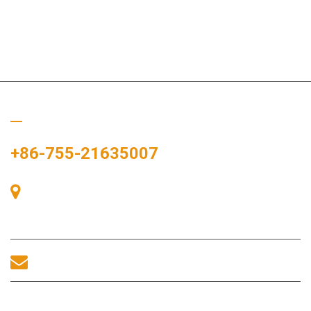
Llámanos
+86-755-21635007
Sala 405, Edificio A, Plaza Zhonggang, Bahía de Exposiciones,
nº 83, calle Zhanjing, Oficina del Subdistrito Fuhai, Distrito
Bao'an, Shenzhen, 518100, China.
sales@morequip.com