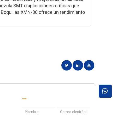
mezcla SMT o aplicaciones críticas que
e Boquillas XMN-30 ofrece un rendimiento
s
Pide un presupuesto
D
C
D
i
o
i