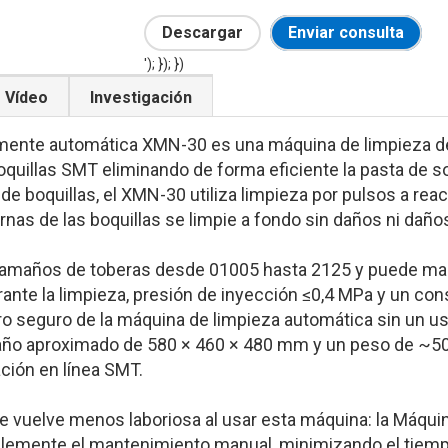
Descargar
Enviar consulta
'); }); })
Vídeo
Investigación
lmente automática XMN-30 es una máquina de limpieza de 
quillas SMT eliminando de forma eficiente la pasta de so
e boquillas, el XMN-30 utiliza limpieza por pulsos a reac
rnas de las boquillas se limpie a fondo sin daños ni daño
tamaños de toberas desde 01005 hasta 2125 y puede mane
rante la limpieza, presión de inyección ≤0,4 MPa y un co
o seguro de la máquina de limpieza automática sin un us
o aproximado de 580 × 460 × 480 mm y un peso de ~50 kg
ción en línea SMT.
e vuelve menos laboriosa al usar esta máquina: la Máqui
mente el mantenimiento manual, minimizando el tiempo d