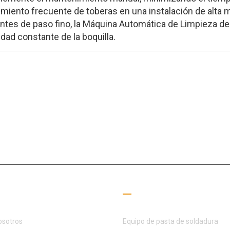
imiento frecuente de toberas en una instalación de alta 
ntes de paso fino, la Máquina Automática de Limpieza d
idad constante de la boquilla.
l campo SMT durante 15+ años, MOTEK se ha dedicado a satisfacer la
s de clientes y socios
ces útiles
Guía de lectura
osotros
Equipo de pasta de soldadura