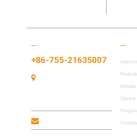
Dedicado a
necesidade
Llámanos
Enlac
+86-755-21635007
Sobre n
Product
Sala 405, Edificio A, Plaza
Zhonggang, Bahía de Exposiciones,
Noticias
nº 83, calle Zhanjing, Oficina del
Subdistrito Fuhai, Distrito Bao'an,
Carrera
Shenzhen, 518100, China.
Pregunt
sales@morequip.com
Contáct