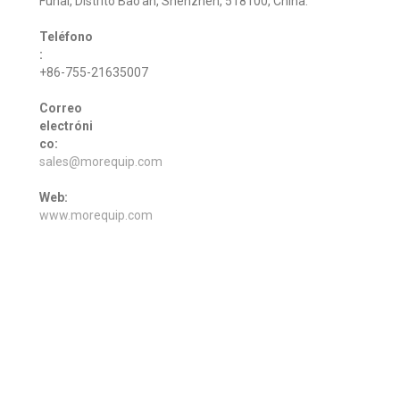
Fuhai, Distrito Bao'an, Shenzhen, 518100, China.
Teléfono
:
+86-755-21635007
Correo
electróni
co:
sales@morequip.com
Web:
www.morequip.com