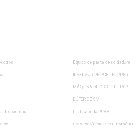
l campo SMT durante 15+ años, MOTEK se ha dedicado a satisfacer la
s de clientes y socios
es útiles
Guía de lectura
osotros
Equipo de pasta de soldadura
os
INVERSOR DE PCB - FLIPPER
MÁQUINA DE CORTE DE PCB
BÚFER DE SM
as frecuentes
Protector de PCBA
anos
Cargador/descarga automática