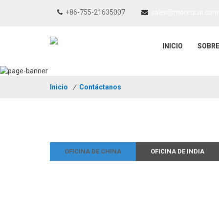
+86-755-21635007
sales@morequip.com
INICIO
SOBR
Inicio
/
Contáctanos
OFICINA DE CHINA
OFICINA DE INDIA