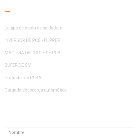
Guía de lectura
Equipo de pasta de soldadura
INVERSOR DE PCB - FLIPPER
MÁQUINA DE CORTE DE PCB
BÚFER DE SM
Protector de PCBA
Cargador/descarga automática
Pide un presupuesto
D
D
i
i