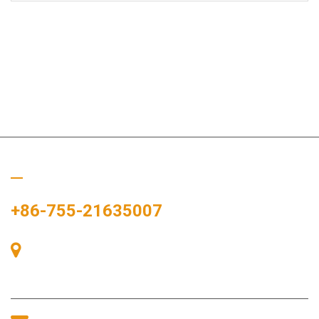
Llámanos
+86-755-21635007
Sala 405, Edificio A, Plaza Zhonggang, Bahía de Exposiciones,
nº 83, calle Zhanjing, Oficina del Subdistrito Fuhai, Distrito
Bao'an, Shenzhen, 518100, China.