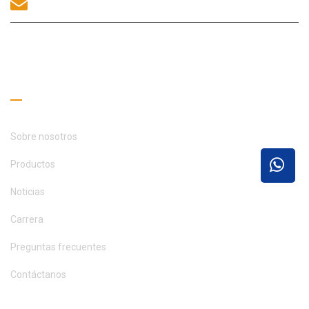
sales@morequip.com
CONTACTA
Enlaces útiles
Sobre nosotros
Productos
Noticias
Carrera
Preguntas frecuentes
Contáctanos