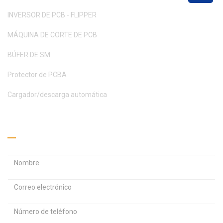
INVERSOR DE PCB - FLIPPER
MÁQUINA DE CORTE DE PCB
BÚFER DE SM
Protector de PCBA
Cargador/descarga automática
Pide un presupuesto
D
D
i
i
r
r
C
e
e
o
c
c
n
c
c
t
i
i
r