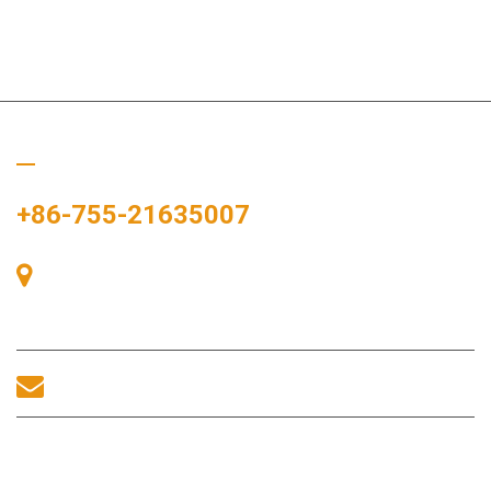
Llámanos
+86-755-21635007
Sala 405, Edificio A, Plaza Zhonggang, Bahía de Exposiciones,
nº 83, calle Zhanjing, Oficina del Subdistrito Fuhai, Distrito
Bao'an, Shenzhen, 518100, China.
sales@morequip.com
CONTACTA