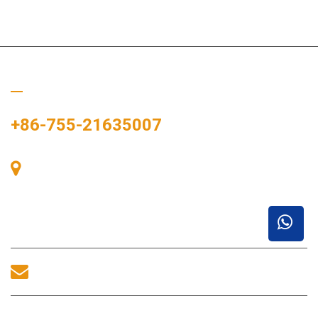
Llámanos
+86-755-21635007
Sala 405, Edificio A, Plaza Zhonggang, Bahía de
Exposiciones, nº 83, calle Zhanjing, Oficina del
Subdistrito Fuhai, Distrito Bao'an, Shenzhen, 518100,
China.
sales@morequip.com