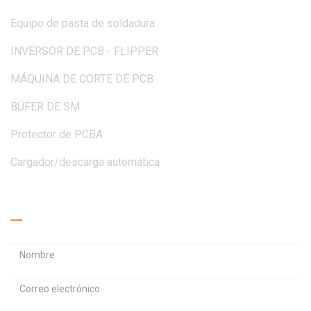
Equipo de pasta de soldadura
INVERSOR DE PCB - FLIPPER
MÁQUINA DE CORTE DE PCB
BÚFER DE SM
Protector de PCBA
Cargador/descarga automática
Pide un presupuesto
D
D
i
i
C
r
r
o
e
e